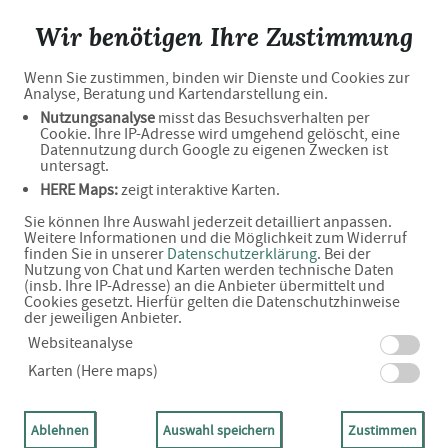
Burger-Apotheke
Wir benötigen Ihre Zustimmung
Wenn Sie zustimmen, binden wir Dienste und Cookies zur
Analyse, Beratung und Kartendarstellung ein.
Willkommen in Ihrer Apotheke
Nutzungsanalyse
misst das Besuchsverhalten per
Cookie. Ihre IP-Adresse wird umgehend gelöscht, eine
Datennutzung durch Google zu eigenen Zwecken ist
untersagt.
HERE Maps:
zeigt interaktive Karten.
Ihre Gesundheitsberatung vor Ort
Sie können Ihre Auswahl jederzeit detailliert anpassen.
Weitere Informationen und die Möglichkeit zum Widerruf
finden Sie in unserer
Datenschutzerklärung
. Bei der
Nutzung von Chat und Karten werden technische Daten
(insb. Ihre IP-Adresse) an die Anbieter übermittelt und
Cookies gesetzt. Hierfür gelten die Datenschutzhinweise
der jeweiligen Anbieter.
Adresse
Websiteanalyse
Karten (Here maps)
Maxplatz 3
95111 Rehau
Ablehnen
Auswahl speichern
Zustimmen